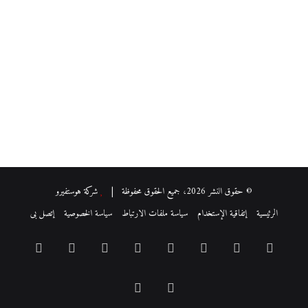
© حقوق النشر 2026، جميع الحقوق محفوظة |
شركة هوستفيرو
الرئيسية
إتفاقية الإستخدام
سياسة ملفات الارتباط
سياسة الخصوصية
إتصل بى
فيسبوك
‫X
بينتيريست
لينكدإن
‫YouTube
انستقرام
‏Google
ملخص