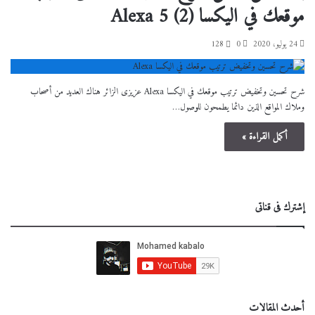
موقعك في اليكسا Alexa
5 (2)
24 يوليو، 2020
0
128
شرح تحسين وتخفيض ترتيب موقعك في اليكسا Alexa عزيزى الزائر هناك العديد من أصحاب
وملاك المواقع الذين دائما يطمحون للوصول…
أكمل القراءة »
إشترك فى قناتى
أحدث المقالات