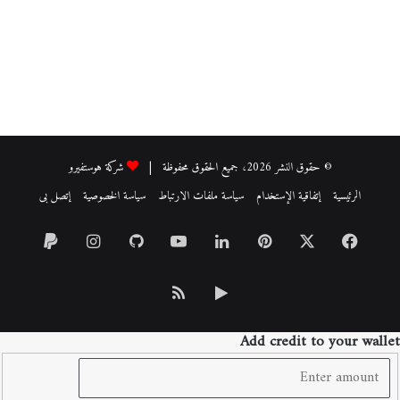
© حقوق النشر 2026، جميع الحقوق محفوظة |
شركة هوستفيرو
الرئيسية
إتفاقية الإستخدام
سياسة ملفات الارتباط
سياسة الخصوصية
إتصل بى
فيسبوك
‫X
بينتيريست
لينكدإن
‫YouTube
انستقرام
‏Google
ملخص
Play
الموقع
Add credit to your wallet
RSS