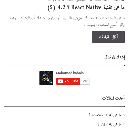
Mohamed Kabalo
7 أغسطس، 2021
0
53
ما هى تقنية React Native ؟
4.2 (5)
ما هى تقنية React Native ؟ عزيزى القارىء أو الدارس لا شك أن التقنيات البرمجية
والتي أصبح المستخدم البسيط…
أكمل القراءة »
إشترك فى قناتى
أحدث المقالات
ما هي لغة JavaScript ؟
ما هى لغة PHP ؟