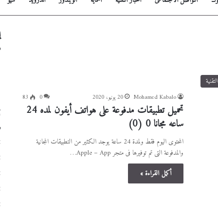
وك
التواصل الأجتماعى
اخبار التقنية
الحماية
الويندوز
أندرويد
سيو
إ
لتقنية
Mohamed Kabalo
20 يونيو، 2020
0
83
تحميل تطبيقات مدفوعة على هواتف أيفون لمده 24
أ
ساعه مجانا
0 (0)
المحتوى اليوم فقط ولمدة 24 ساعة يوجد الكثير من التطبيقات المجانية
والمدفوعة التى تم توفيرها فى متجر Apple – App…
أكمل القراءة »