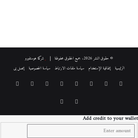
© حقوق النشر 2026، جميع الحقوق محفوظة |
شركة هوستفيرو
الرئيسية
إتفاقية الإستخدام
سياسة ملفات الارتباط
سياسة الخصوصية
إتصل بى
فيسبوك
‫X
بينتيريست
لينكدإن
‫YouTube
انستقرام
‏Google
ملخص
Play
الموقع
Add credit to your wallet
RSS